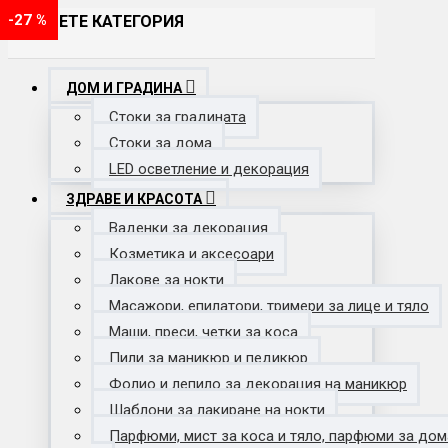
-28 %
-29 %
-20 %
-19 %
-18 %
-24 %
-19 %
-33 %
-29 %
-33 %
-43 %
-35 %
-40 %
-39 %
-20 %
-50 %
-40 %
-18 %
-20 %
-70 %
-52 %
-63 %
-42 %
-16 %
-36 %
-23 %
-54 %
-33 %
-29 %
-26 %
-37 %
-23 %
-63 %
-25 %
-62 %
-20 %
-38 %
-27 %
-20 %
-25 %
-17 %
-28 %
-20 %
-27 %
ИЗБЕРЕТЕ КАТЕГОРИЯ
ДОМ И ГРАДИНА
Стоки за градината
Стоки за дома
LED осветление и декорация
ЗДРАВЕ И КРАСОТА
Ваденки за декорация
Козметика и аксесоари
Лакове за нокти
Масажори, епилатори, тримери за лице и тяло
Маши, преси, четки за коса
Пили за маникюр и педикюр
Фолио и лепило за декорация на маникюр
Шаблони за лакиране на нокти
Парфюми, мист за коса и тяло, парфюми за дом