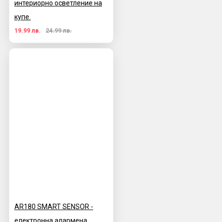
интериорно осветление на
купе.
19.99 лв.
24.99 лв.
AR180 SMART SENSOR -
електронна алармена