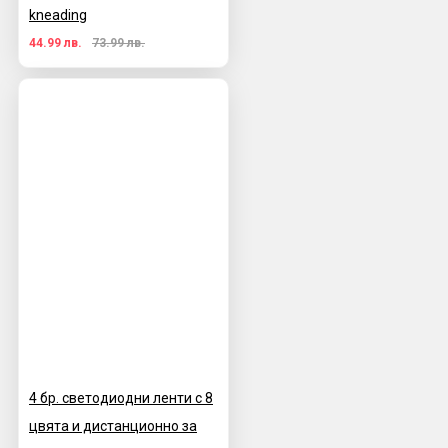
kneading
44.99 лв.
73.99 лв.
4 бр. светодиодни ленти с 8
цвята и дистанционно за