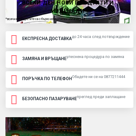
ВСЕКИ ДЕН НОВИ ПРОДУКТИ И
ИЗНЕНАДИ
*всички продуктите са с бързо изчерпаеми количества
до 24 часа след потвърждение
ЕКСПРЕСНА ДОСТАВКА
улеснена процедура по замяна
ЗАМЯНА И ВРЪЩАНЕ
Обадете ни се на 0877211444
ПОРЪЧКА ПО ТЕЛЕФОН
преглед преди заплащане
БЕЗОПАСНО ПАЗАРУВАНЕ