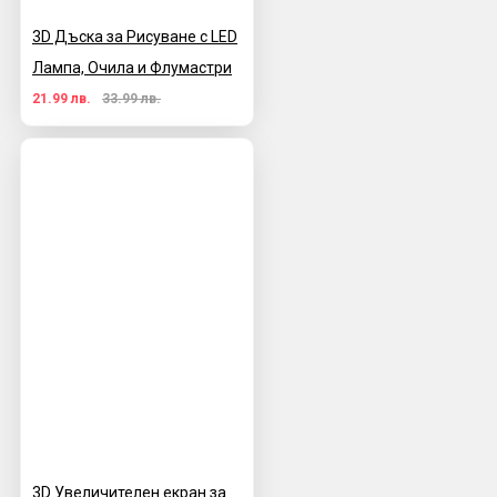
3D Дъска за Рисуване с LED
Лампа, Очила и Флумастри
21.99 лв.
33.99 лв.
3D Увеличителен екран за