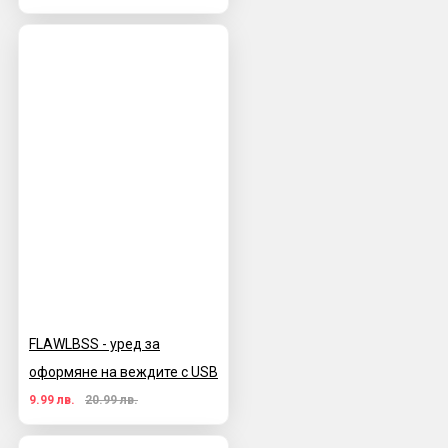
FLAWLBSS - уред за
оформяне на веждите с USB
9.99 лв.
20.99 лв.