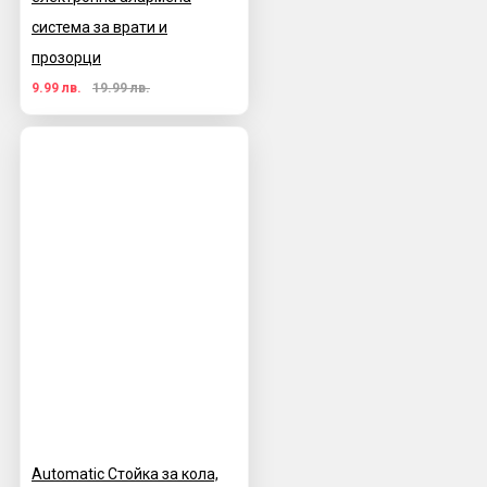
система за врати и
прозорци
9.99 лв.
19.99 лв.
Automatic Стойка за кола,