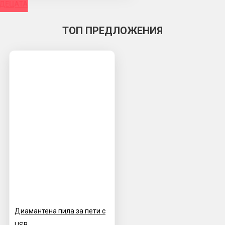
 ДЕЦАТА
ТОП ПРЕДЛОЖЕНИЯ
Диамантена пила за пети с