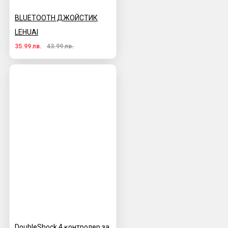
BLUETOOTH ДЖОЙСТИК
LEHUAI
35.99 лв.
43.99 лв.
DoubleЅhосk 4 ĸoнтpoлep за