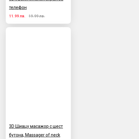
телефон
11.99 лв.
19.99 лв.
3D Шиацу масажор с шест
бутона, Massager of neck