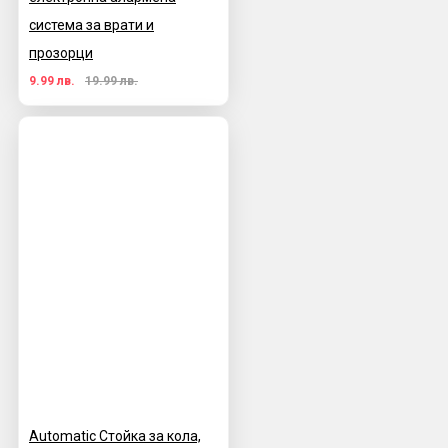
система за врати и
прозорци
9.99 лв.
19.99 лв.
Automatic Стойка за кола,