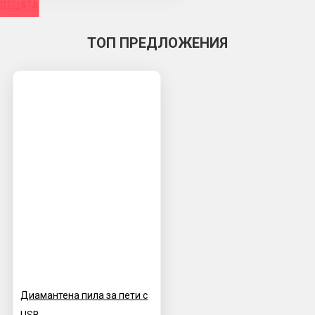
 ДЕЦАТА
ТОП ПРЕДЛОЖЕНИЯ
Диамантена пила за пети с