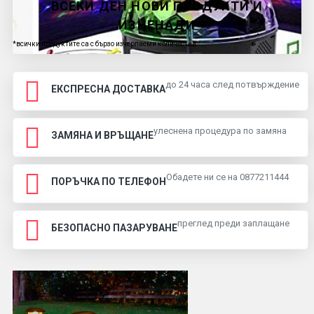
ВСЕКИ ДЕН НОВИ ПРОДУКТИ И
ИЗНЕНАДИ
*всички продуктите са с бързо изчерпаеми количества
до 24 часа след потвърждение
ЕКСПРЕСНА ДОСТАВКА
улеснена процедура по замяна
ЗАМЯНА И ВРЪЩАНЕ
Обадете ни се на 0877211444
ПОРЪЧКА ПО ТЕЛЕФОН
преглед преди заплащане
БЕЗОПАСНО ПАЗАРУВАНЕ