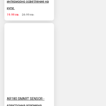
интериорно осветление на
купе.
19.99 лв.
24.99 лв.
AR180 SMART SENSOR -
електронна алармена