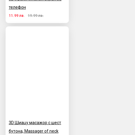
телефон
11.99 лв.
19.99 лв.
3D Шиацу масажор с шест
бутона, Massager of neck