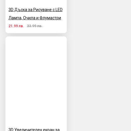
3D Дъска за Рисуване с LED
Лампа, Очила и Флумастри
21.99 лв.
33.99 лв.
3D Увеличителен екран за