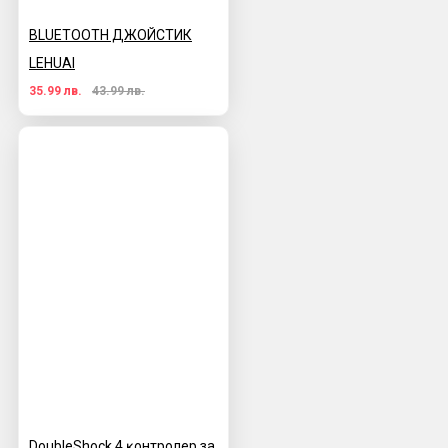
BLUETOOTH ДЖОЙСТИК
LEHUAI
35.99 лв.
43.99 лв.
DoubleЅhосk 4 ĸoнтpoлep за