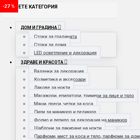
-28 %
-29 %
-20 %
-19 %
-18 %
-24 %
-19 %
-33 %
-29 %
-33 %
-43 %
-35 %
-40 %
-39 %
-20 %
-50 %
-40 %
-18 %
-20 %
-70 %
-52 %
-63 %
-42 %
-16 %
-36 %
-23 %
-54 %
-33 %
-29 %
-26 %
-37 %
-23 %
-63 %
-25 %
-62 %
-20 %
-38 %
-27 %
-20 %
-25 %
-17 %
-28 %
-20 %
-27 %
ИЗБЕРЕТЕ КАТЕГОРИЯ
ДОМ И ГРАДИНА
Стоки за градината
Стоки за дома
LED осветление и декорация
ЗДРАВЕ И КРАСОТА
Ваденки за декорация
Козметика и аксесоари
Лакове за нокти
Масажори, епилатори, тримери за лице и тяло
Маши, преси, четки за коса
Пили за маникюр и педикюр
Фолио и лепило за декорация на маникюр
Шаблони за лакиране на нокти
Парфюми, мист за коса и тяло, парфюми за дом