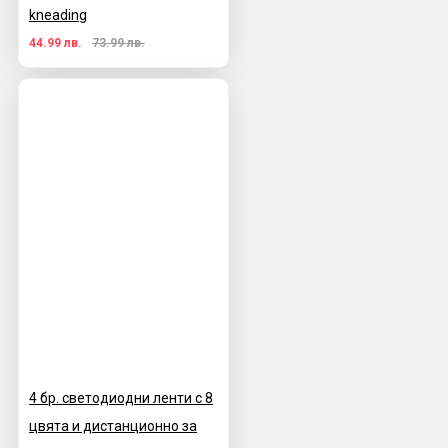
kneading
44.99 лв.
73.99 лв.
4 бр. светодиодни ленти с 8
цвята и дистанционно за