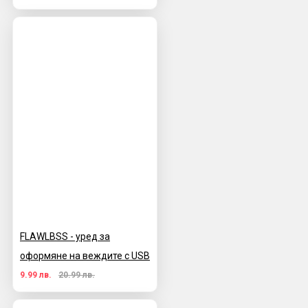
FLAWLBSS - уред за
оформяне на веждите с USB
9.99 лв.
20.99 лв.