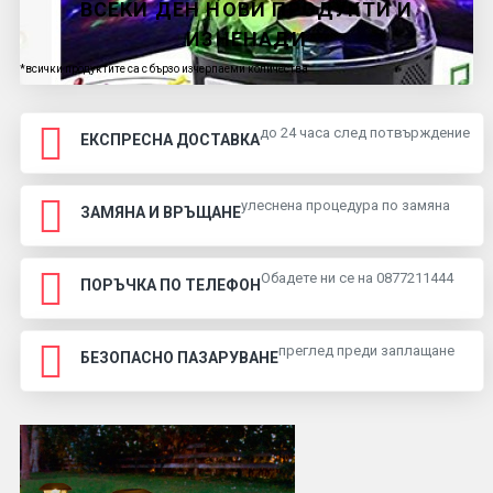
ВСЕКИ ДЕН НОВИ ПРОДУКТИ И
ИЗНЕНАДИ
*всички продуктите са с бързо изчерпаеми количества
до 24 часа след потвърждение
ЕКСПРЕСНА ДОСТАВКА
улеснена процедура по замяна
ЗАМЯНА И ВРЪЩАНЕ
Обадете ни се на 0877211444
ПОРЪЧКА ПО ТЕЛЕФОН
преглед преди заплащане
БЕЗОПАСНО ПАЗАРУВАНЕ