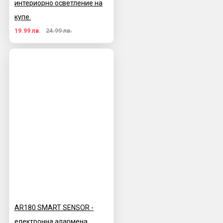
интериорно осветление на
купе.
19.99 лв.
24.99 лв.
AR180 SMART SENSOR -
електронна алармена