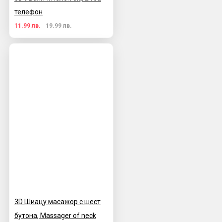
телефон
11.99 лв.
19.99 лв.
3D Шиацу масажор с шест
бутона, Massager of neck