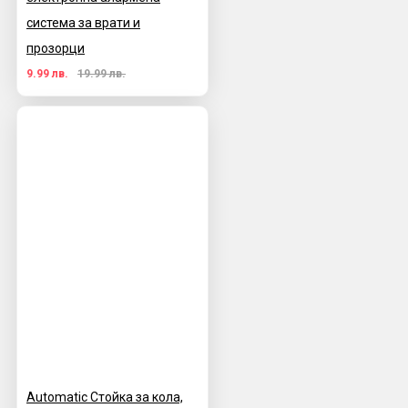
система за врати и
прозорци
9.99 лв.
19.99 лв.
Automatic Стойка за кола,