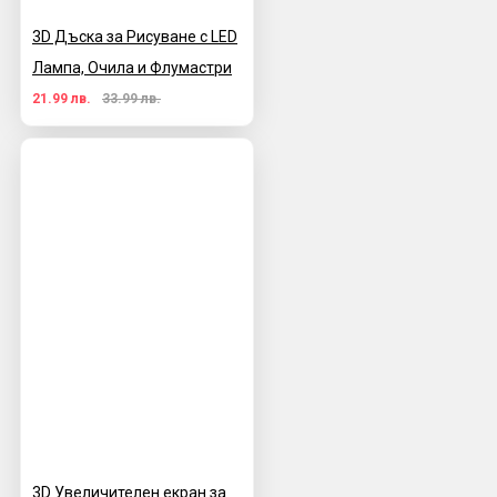
3D Дъска за Рисуване с LED
Лампа, Очила и Флумастри
21.99 лв.
33.99 лв.
3D Увеличителен екран за