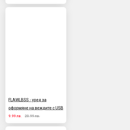
FLAWLBSS - уред за
оформяне на веждите с USB
9.99 лв.
20.99 лв.