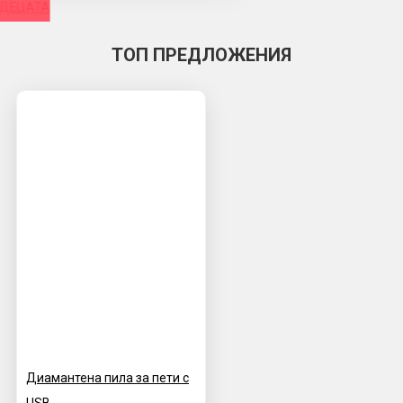
 ДЕЦАТА
ТОП ПРЕДЛОЖЕНИЯ
Диамантена пила за пети с