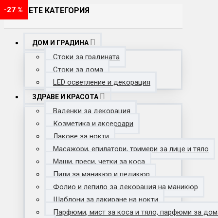
-28 %
-29 %
-20 %
-19 %
-18 %
-24 %
-19 %
-33 %
-29 %
-33 %
-43 %
-35 %
-40 %
-39 %
-20 %
-50 %
-40 %
-18 %
-20 %
-70 %
-52 %
-63 %
-42 %
-16 %
-36 %
-23 %
-54 %
-33 %
-29 %
-26 %
-37 %
-23 %
-63 %
-25 %
-62 %
-20 %
-38 %
-27 %
-20 %
-25 %
-17 %
-28 %
-20 %
-27 %
ИЗБЕРЕТЕ КАТЕГОРИЯ
ДОМ И ГРАДИНА
Стоки за градината
Стоки за дома
LED осветление и декорация
ЗДРАВЕ И КРАСОТА
Ваденки за декорация
Козметика и аксесоари
Лакове за нокти
Масажори, епилатори, тримери за лице и тяло
Маши, преси, четки за коса
Пили за маникюр и педикюр
Фолио и лепило за декорация на маникюр
Шаблони за лакиране на нокти
Парфюми, мист за коса и тяло, парфюми за дом