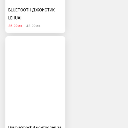
BLUETOOTH ДЖОЙСТИК
LEHUAI
35.99 лв.
43.99 лв.
DoubleЅhосk 4 ĸoнтpoлep за