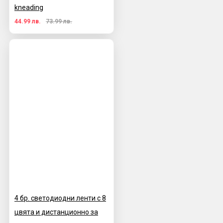
kneading
44.99 лв.
73.99 лв.
4 бр. светодиодни ленти с 8
цвята и дистанционно за