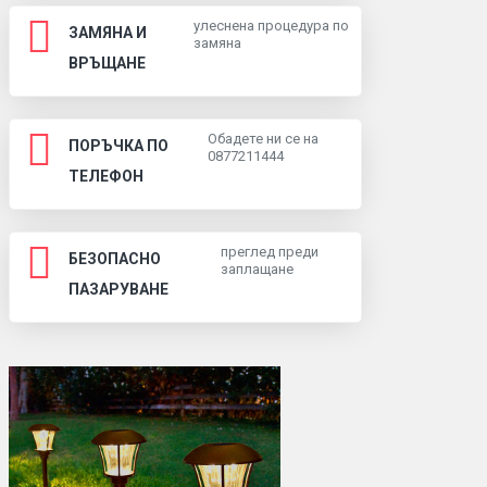
улеснена процедура по
ЗАМЯНА И
замяна
ВРЪЩАНЕ
Обадете ни се на
ПОРЪЧКА ПО
0877211444
ТЕЛЕФОН
преглед преди
БЕЗОПАСНО
заплащане
ПАЗАРУВАНЕ