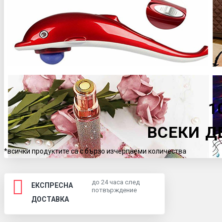
1
ВСЕКИ Д
*всички продуктите са с бързо изчерпаеми количества
до 24 часа след
ЕКСПРЕСНА
потвърждение
ДОСТАВКА