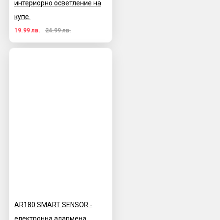
интериорно осветление на
купе.
19.99 лв.
24.99 лв.
AR180 SMART SENSOR -
електронна алармена