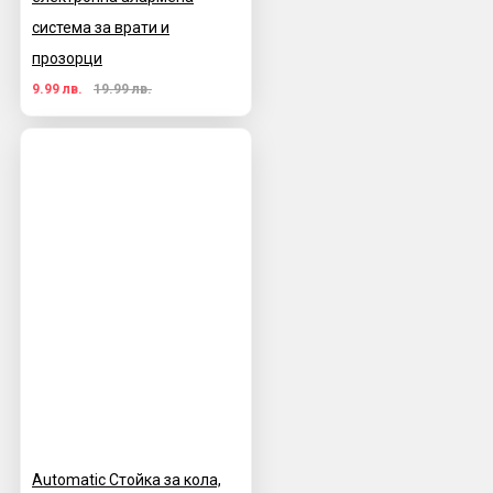
система за врати и
прозорци
9.99 лв.
19.99 лв.
Automatic Стойка за кола,