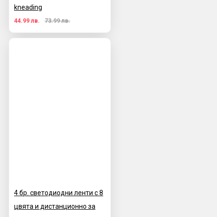
kneading
44.99 лв.
73.99 лв.
4 бр. светодиодни ленти с 8
цвята и дистанционно за