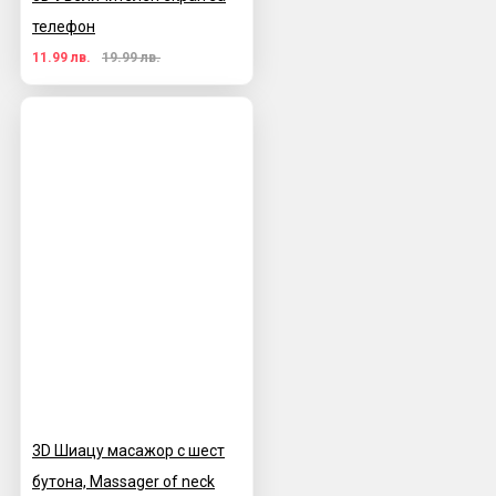
телефон
11.99 лв.
19.99 лв.
3D Шиацу масажор с шест
бутона, Massager of neck