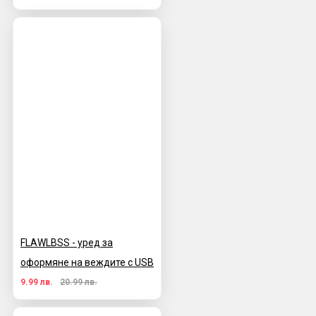
FLAWLBSS - уред за
оформяне на веждите с USB
9.99 лв.
20.99 лв.