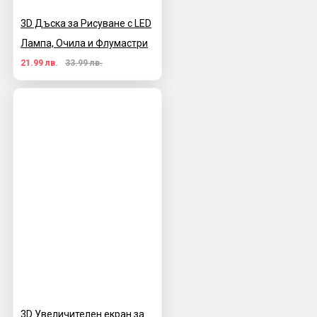
3D Дъска за Рисуване с LED
Лампа, Очила и Флумастри
21.99 лв.
33.99 лв.
3D Увеличителен екран за