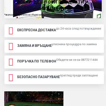
ВСЕКИ ДЕН НОВИ ПРОДУКТИ И
ИЗНЕНАДИ
*всички продуктите са с бързо изчерпаеми количества
до 24 часа след потвърждение
ЕКСПРЕСНА ДОСТАВКА
улеснена процедура по замяна
ЗАМЯНА И ВРЪЩАНЕ
Обадете ни се на 0877211444
ПОРЪЧКА ПО ТЕЛЕФОН
преглед преди заплащане
БЕЗОПАСНО ПАЗАРУВАНЕ