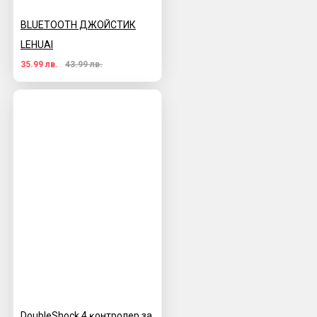
BLUETOOTH ДЖОЙСТИК
LEHUAI
35.99 лв.
43.99 лв.
DoubleЅhосk 4 ĸoнтpoлep за