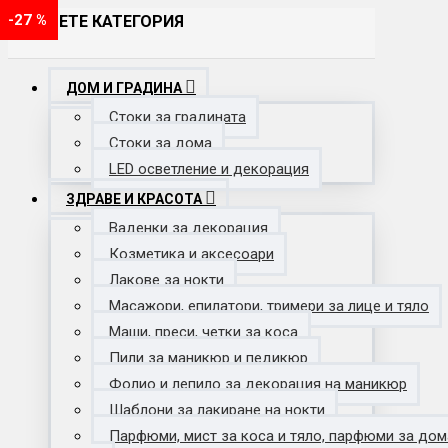
-28 %
-29 %
-20 %
-19 %
-18 %
-24 %
-19 %
-33 %
-29 %
-33 %
-43 %
-35 %
-40 %
-39 %
-20 %
-50 %
-40 %
-18 %
-20 %
-70 %
-52 %
-63 %
-42 %
-16 %
-36 %
-23 %
-54 %
-33 %
-29 %
-26 %
-37 %
-23 %
-63 %
-25 %
-62 %
-20 %
-38 %
-27 %
-20 %
-25 %
-17 %
-28 %
-20 %
-27 %
ИЗБЕРЕТЕ КАТЕГОРИЯ
ДОМ И ГРАДИНА
Стоки за градината
Стоки за дома
LED осветление и декорация
ЗДРАВЕ И КРАСОТА
Ваденки за декорация
Козметика и аксесоари
Лакове за нокти
Масажори, епилатори, тримери за лице и тяло
Маши, преси, четки за коса
Пили за маникюр и педикюр
Фолио и лепило за декорация на маникюр
Шаблони за лакиране на нокти
Парфюми, мист за коса и тяло, парфюми за дом