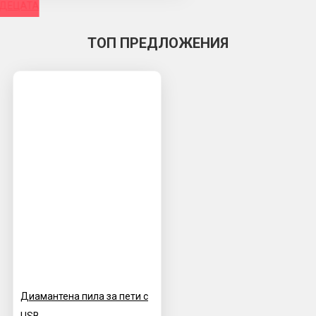
 ДЕЦАТА
ТОП ПРЕДЛОЖЕНИЯ
Диамантена пила за пети с