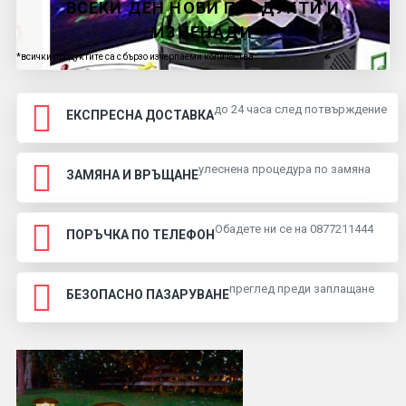
ВСЕКИ ДЕН НОВИ ПРОДУКТИ И
ИЗНЕНАДИ
*всички продуктите са с бързо изчерпаеми количества
до 24 часа след потвърждение
ЕКСПРЕСНА ДОСТАВКА
улеснена процедура по замяна
ЗАМЯНА И ВРЪЩАНЕ
Обадете ни се на 0877211444
ПОРЪЧКА ПО ТЕЛЕФОН
преглед преди заплащане
БЕЗОПАСНО ПАЗАРУВАНЕ