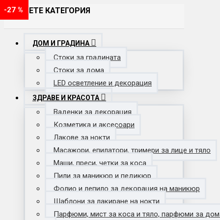
-28 %
-29 %
-20 %
-19 %
-18 %
-24 %
-19 %
-33 %
-29 %
-33 %
-43 %
-35 %
-40 %
-39 %
-20 %
-50 %
-40 %
-18 %
-20 %
-70 %
-52 %
-63 %
-42 %
-16 %
-36 %
-23 %
-54 %
-33 %
-29 %
-26 %
-37 %
-23 %
-63 %
-25 %
-62 %
-20 %
-38 %
-27 %
-20 %
-25 %
-17 %
-28 %
-20 %
-27 %
ИЗБЕРЕТЕ КАТЕГОРИЯ
ДОМ И ГРАДИНА
Стоки за градината
Стоки за дома
LED осветление и декорация
ЗДРАВЕ И КРАСОТА
Ваденки за декорация
Козметика и аксесоари
Лакове за нокти
Масажори, епилатори, тримери за лице и тяло
Маши, преси, четки за коса
Пили за маникюр и педикюр
Фолио и лепило за декорация на маникюр
Шаблони за лакиране на нокти
Парфюми, мист за коса и тяло, парфюми за дом