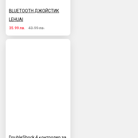
BLUETOOTH ДЖОЙСТИК
LEHUAI
35.99 лв.
43.99 лв.
DoubleЅhосk 4 ĸoнтpoлep за