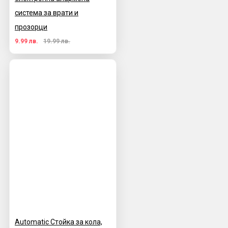
система за врати и
прозорци
9.99 лв.
19.99 лв.
Automatic Стойка за кола,