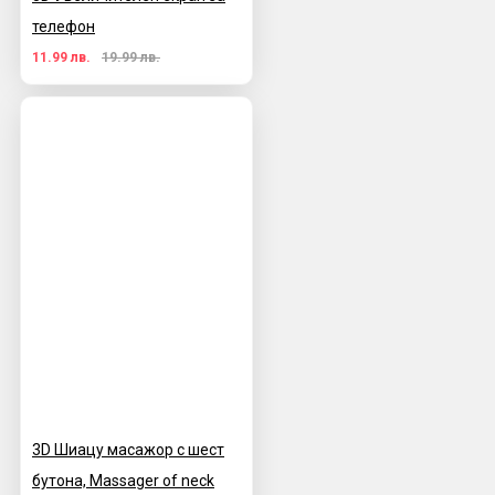
телефон
11.99 лв.
19.99 лв.
3D Шиацу масажор с шест
бутона, Massager of neck