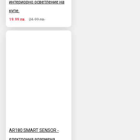
интериорно осветление на
купе.
19.99 лв.
24.99 лв.
AR180 SMART SENSOR -
електронна алармена