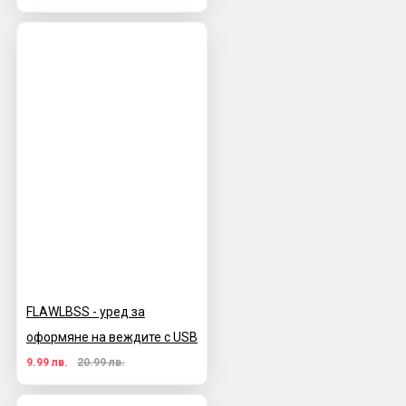
FLAWLBSS - уред за
оформяне на веждите с USB
9.99 лв.
20.99 лв.