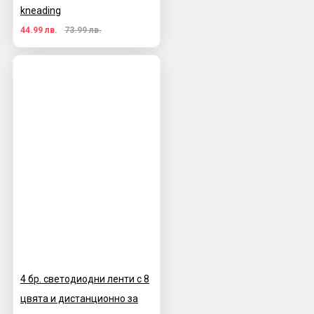
kneading
44.99 лв.
73.99 лв.
4 бр. светодиодни ленти с 8
цвята и дистанционно за