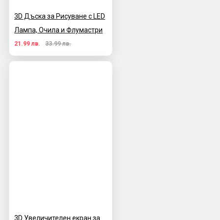
3D Дъска за Рисуване с LED
Лампа, Очила и Флумастри
21.99 лв.
33.99 лв.
3D Увеличителен екран за