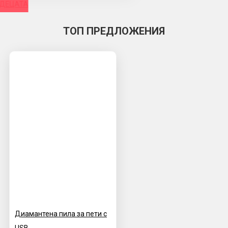
 ДЕЦАТА
ТОП ПРЕДЛОЖЕНИЯ
Диамантена пила за пети с