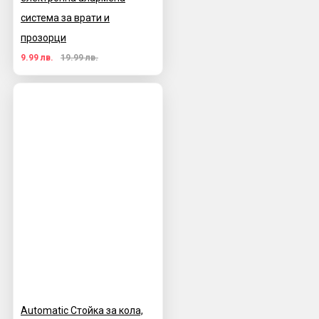
система за врати и
прозорци
9.99 лв.
19.99 лв.
Automatic Стойка за кола,