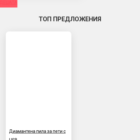
 ДЕЦАТА
ТОП ПРЕДЛОЖЕНИЯ
Диамантена пила за пети с