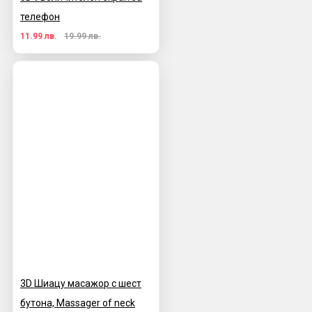
телефон
11.99 лв.
19.99 лв.
3D Шиацу масажор с шест
бутона, Massager of neck