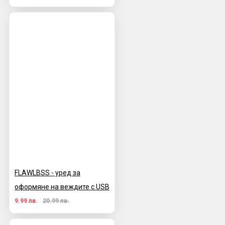
FLAWLBSS - уред за
оформяне на веждите с USB
9.99 лв.
20.99 лв.