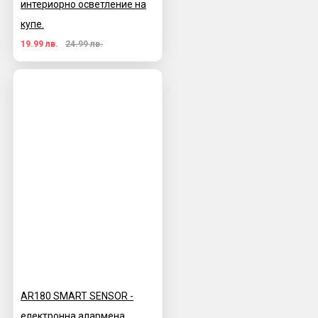
интериорно осветление на
купе.
19.99 лв.
24.99 лв.
AR180 SMART SENSOR -
електронна алармена