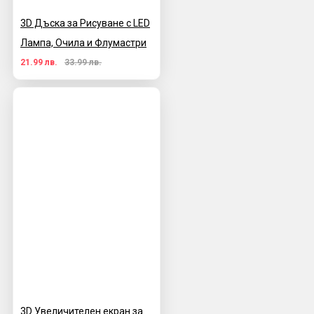
3D Дъска за Рисуване с LED
Лампа, Очила и Флумастри
21.99 лв.
33.99 лв.
3D Увеличителен екран за