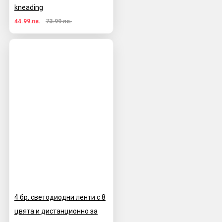
kneading
44.99 лв.
73.99 лв.
4 бр. светодиодни ленти с 8
цвята и дистанционно за