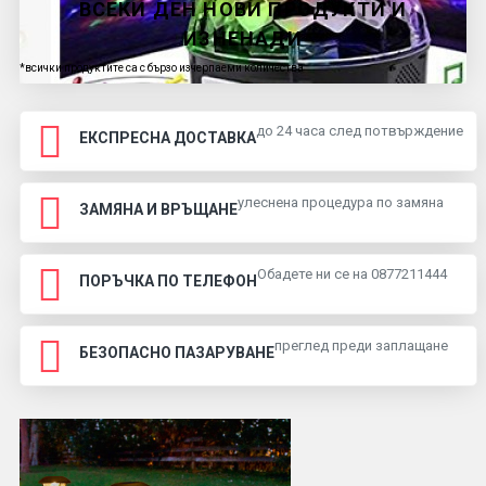
ВСЕКИ ДЕН НОВИ ПРОДУКТИ И
ИЗНЕНАДИ
*всички продуктите са с бързо изчерпаеми количества
до 24 часа след потвърждение
ЕКСПРЕСНА ДОСТАВКА
улеснена процедура по замяна
ЗАМЯНА И ВРЪЩАНЕ
Обадете ни се на 0877211444
ПОРЪЧКА ПО ТЕЛЕФОН
преглед преди заплащане
БЕЗОПАСНО ПАЗАРУВАНЕ