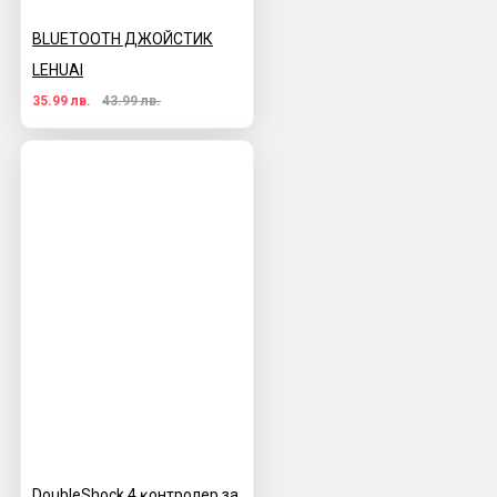
BLUETOOTH ДЖОЙСТИК
LEHUAI
35.99 лв.
43.99 лв.
DoubleЅhосk 4 ĸoнтpoлep за