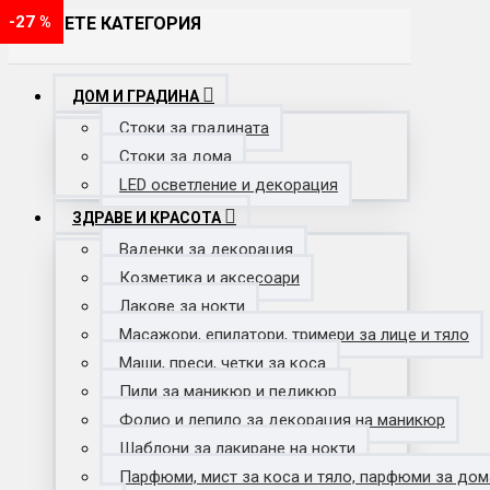
-28 %
-29 %
-20 %
-19 %
-18 %
-24 %
-19 %
-33 %
-29 %
-33 %
-43 %
-35 %
-40 %
-39 %
-20 %
-50 %
-40 %
-18 %
-20 %
-70 %
-52 %
-63 %
-42 %
-16 %
-36 %
-23 %
-54 %
-33 %
-29 %
-26 %
-37 %
-23 %
-63 %
-25 %
-62 %
-20 %
-38 %
-27 %
-20 %
-25 %
-17 %
-28 %
-20 %
-27 %
ИЗБЕРЕТЕ КАТЕГОРИЯ
ДОМ И ГРАДИНА
Стоки за градината
Стоки за дома
LED осветление и декорация
ЗДРАВЕ И КРАСОТА
Ваденки за декорация
Козметика и аксесоари
Лакове за нокти
Масажори, епилатори, тримери за лице и тяло
Маши, преси, четки за коса
Пили за маникюр и педикюр
Фолио и лепило за декорация на маникюр
Шаблони за лакиране на нокти
Парфюми, мист за коса и тяло, парфюми за дом