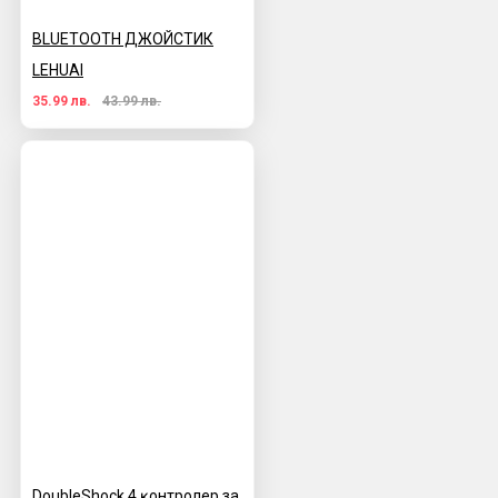
BLUETOOTH ДЖОЙСТИК
LEHUAI
35.99 лв.
43.99 лв.
DoubleЅhосk 4 ĸoнтpoлep за