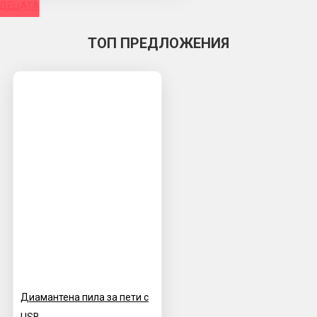
 ДЕЦАТА
ТОП ПРЕДЛОЖЕНИЯ
Диамантена пила за пети с