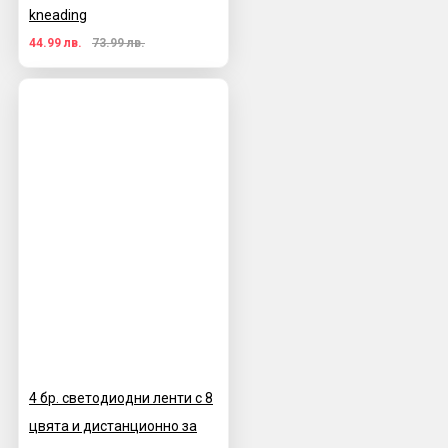
kneading
44.99 лв.
73.99 лв.
4 бр. светодиодни ленти с 8
цвята и дистанционно за