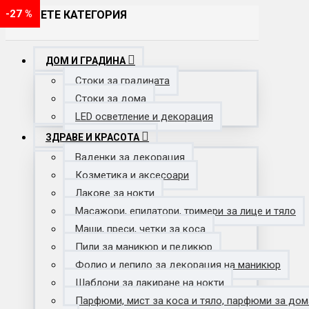
-28 %
-29 %
-20 %
-19 %
-18 %
-24 %
-19 %
-33 %
-29 %
-33 %
-43 %
-35 %
-40 %
-39 %
-20 %
-50 %
-40 %
-18 %
-20 %
-70 %
-52 %
-63 %
-42 %
-16 %
-36 %
-23 %
-54 %
-33 %
-29 %
-26 %
-37 %
-23 %
-63 %
-25 %
-62 %
-20 %
-38 %
-27 %
-20 %
-25 %
-17 %
-28 %
-20 %
-27 %
ИЗБЕРЕТЕ КАТЕГОРИЯ
ДОМ И ГРАДИНА
Стоки за градината
Стоки за дома
LED осветление и декорация
ЗДРАВЕ И КРАСОТА
Ваденки за декорация
Козметика и аксесоари
Лакове за нокти
Масажори, епилатори, тримери за лице и тяло
Маши, преси, четки за коса
Пили за маникюр и педикюр
Фолио и лепило за декорация на маникюр
Шаблони за лакиране на нокти
Парфюми, мист за коса и тяло, парфюми за дом