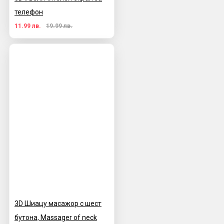
телефон
11.99 лв.
19.99 лв.
3D Шиацу масажор с шест
бутона, Massager of neck