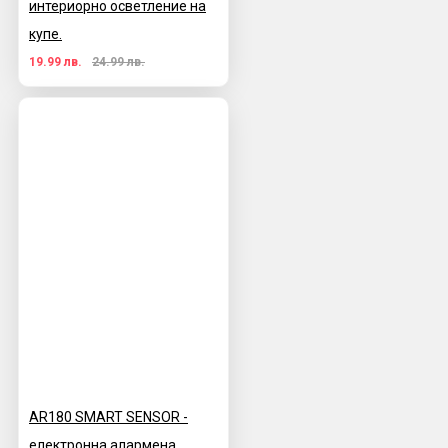
интериорно осветление на
купе.
19.99 лв.
24.99 лв.
AR180 SMART SENSOR -
електронна алармена