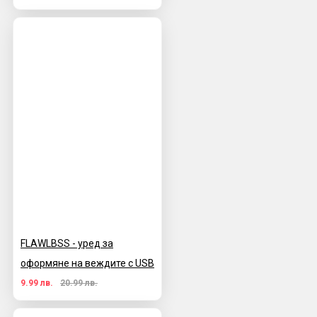
FLAWLBSS - уред за
оформяне на веждите с USB
9.99 лв.
20.99 лв.