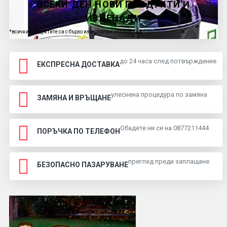
ВСЕКИ ДЕН НОВИ ПРОДУКТИ И
ИЗНЕНАДИ
*всички продуктите са с бързо изчерпаеми количества
до 24 часа след потвърждение
ЕКСПРЕСНА ДОСТАВКА
улеснена процедура по замяна
ЗАМЯНА И ВРЪЩАНЕ
Обадете ни се на 0877211444
ПОРЪЧКА ПО ТЕЛЕФОН
преглед преди заплащане
БЕЗОПАСНО ПАЗАРУВАНЕ