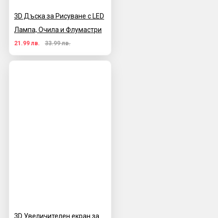
3D Дъска за Рисуване с LED
Лампа, Очила и Флумастри
21.99 лв.
33.99 лв.
3D Увеличителен екран за