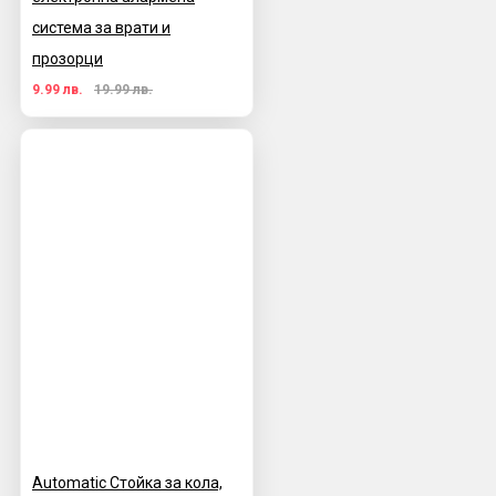
система за врати и
прозорци
9.99 лв.
19.99 лв.
Automatic Стойка за кола,