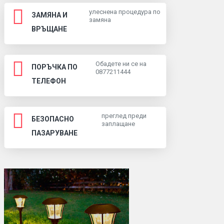
улеснена процедура по
ЗАМЯНА И
замяна
ВРЪЩАНЕ
Обадете ни се на
ПОРЪЧКА ПО
0877211444
ТЕЛЕФОН
преглед преди
БЕЗОПАСНО
заплащане
ПАЗАРУВАНЕ