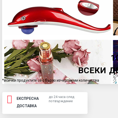
1
ВСЕКИ Д
*всички продуктите са с бързо изчерпаеми количества
до 24 часа след
ЕКСПРЕСНА
потвърждение
ДОСТАВКА