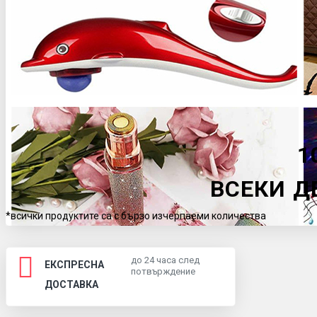
1
ВСЕКИ Д
*всички продуктите са с бързо изчерпаеми количества
до 24 часа след
ЕКСПРЕСНА
потвърждение
ДОСТАВКА