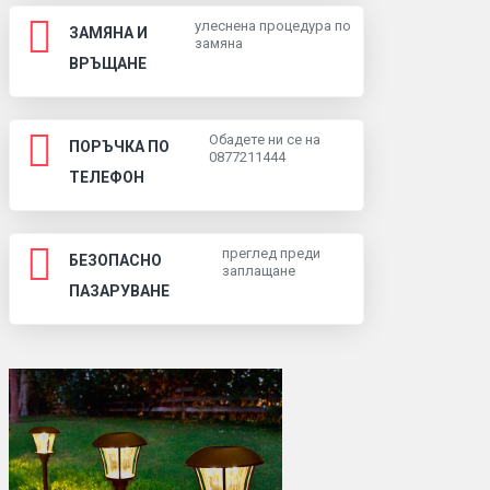
улеснена процедура по
ЗАМЯНА И
замяна
ВРЪЩАНЕ
Обадете ни се на
ПОРЪЧКА ПО
0877211444
ТЕЛЕФОН
преглед преди
БЕЗОПАСНО
заплащане
ПАЗАРУВАНЕ