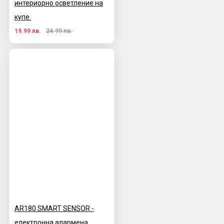
интериорно осветление на
купе.
19.99 лв.
24.99 лв.
AR180 SMART SENSOR -
електронна алармена