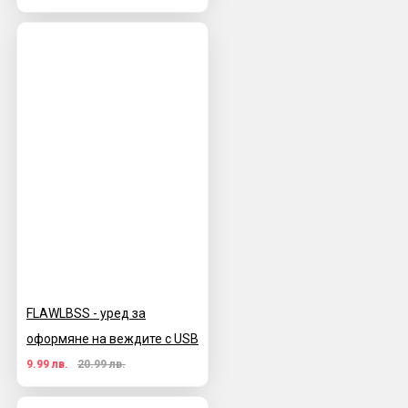
FLAWLBSS - уред за
оформяне на веждите с USB
9.99 лв.
20.99 лв.