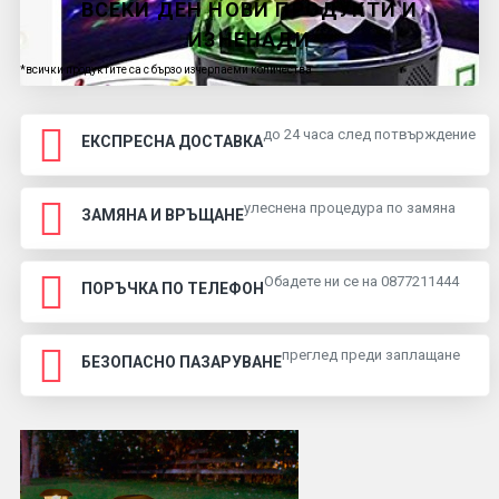
ВСЕКИ ДЕН НОВИ ПРОДУКТИ И
ИЗНЕНАДИ
*всички продуктите са с бързо изчерпаеми количества
до 24 часа след потвърждение
ЕКСПРЕСНА ДОСТАВКА
улеснена процедура по замяна
ЗАМЯНА И ВРЪЩАНЕ
Обадете ни се на 0877211444
ПОРЪЧКА ПО ТЕЛЕФОН
преглед преди заплащане
БЕЗОПАСНО ПАЗАРУВАНЕ