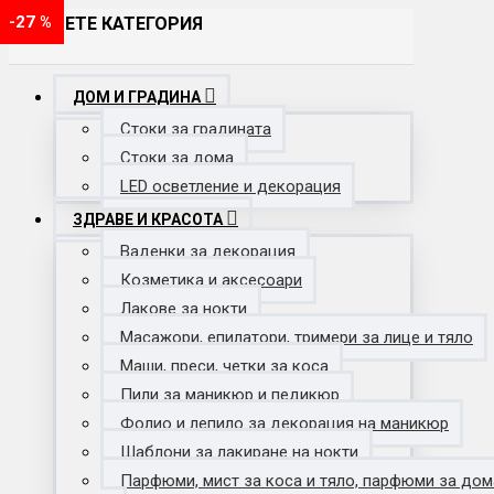
-28 %
-29 %
-20 %
-19 %
-18 %
-24 %
-19 %
-33 %
-29 %
-33 %
-43 %
-35 %
-40 %
-39 %
-20 %
-50 %
-40 %
-18 %
-20 %
-70 %
-52 %
-63 %
-42 %
-16 %
-36 %
-23 %
-54 %
-33 %
-29 %
-26 %
-37 %
-23 %
-63 %
-25 %
-62 %
-20 %
-38 %
-27 %
-20 %
-25 %
-17 %
-28 %
-20 %
-27 %
ИЗБЕРЕТЕ КАТЕГОРИЯ
ДОМ И ГРАДИНА
Стоки за градината
Стоки за дома
LED осветление и декорация
ЗДРАВЕ И КРАСОТА
Ваденки за декорация
Козметика и аксесоари
Лакове за нокти
Масажори, епилатори, тримери за лице и тяло
Маши, преси, четки за коса
Пили за маникюр и педикюр
Фолио и лепило за декорация на маникюр
Шаблони за лакиране на нокти
Парфюми, мист за коса и тяло, парфюми за дом