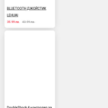
BLUETOOTH ДЖОЙСТИК
LEHUAI
35.99 лв.
43.99 лв.
DoubleЅhосk 4 ĸoнтpoлep за