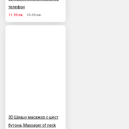
телефон
11.99 лв.
19.99 лв.
3D Шиацу масажор с шест
бутона, Massager of neck