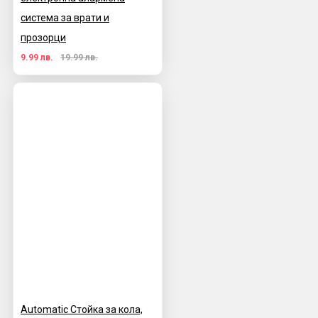
система за врати и
прозорци
9.99 лв.
19.99 лв.
Automatic Стойка за кола,