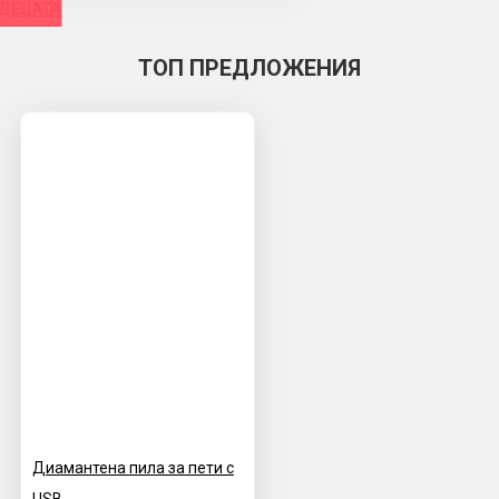
 ДЕЦАТА
ТОП ПРЕДЛОЖЕНИЯ
Диамантена пила за пети с