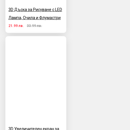
3D Дъска за Рисуване с LED
Лампа, Очила и Флумастри
21.99 лв.
33.99 лв.
3D Увеличителен екран за